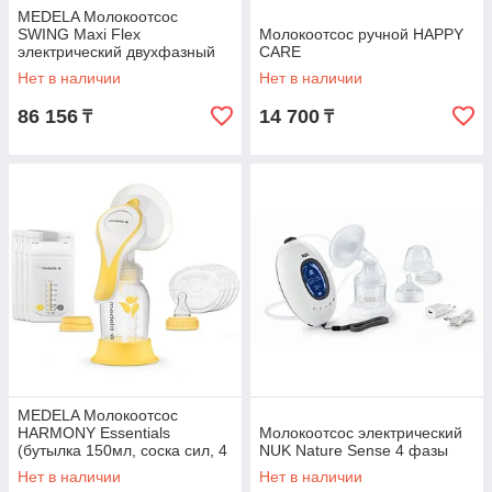
MEDELA Молокоотсос
SWING Maxi Flex
Молокоотсос ручной HAPPY
электрический двухфазный
CARE
Нет в наличии
Нет в наличии
86 156
14 700
₸
₸
MEDELA Молокоотсос
HARMONY Essentials
Молокоотсос электрический
(бутылка 150мл, соска сил, 4
NUK Nature Sense 4 фазы
пак. д/сбора молока, 4
Нет в наличии
Нет в наличии
ультрат. прокл. впит