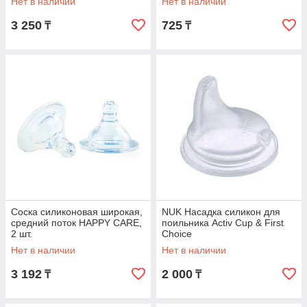
Нет в наличии
Нет в наличии
3 250
725
₸
₸
Соска силиконовая широкая,
NUK Насадка силикон для
средний поток HAPPY CARE,
поильника Activ Cup & First
2 шт.
Choice
Нет в наличии
Нет в наличии
3 192
2 000
₸
₸