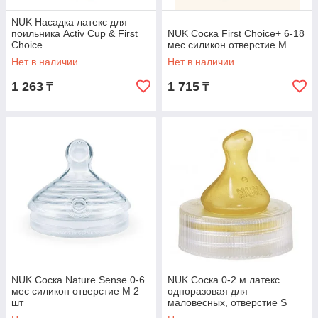
NUK Насадка латекс для
поильника Activ Cup & First
NUK Соска First Choice+ 6-18
Choice
мес силикон отверстие M
Нет в наличии
Нет в наличии
1 263
1 715
₸
₸
NUK Соска Nature Sense 0-6
NUK Соска 0-2 м латекс
мес силикон отверстие M 2
одноразовая для
шт
маловесных, отверстие S