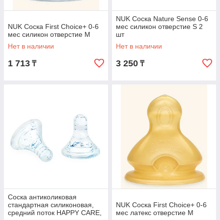
NUK Соска Nature Sense 0-6
NUK Соска First Choice+ 0-6
мес силикон отверстие S 2
мес силикон отверстие M
шт
Нет в наличии
Нет в наличии
1 713
3 250
₸
₸
Соска антиколиковая
стандартная силиконовая,
NUK Соска First Choice+ 0-6
средний поток HAPPY CARE,
мес латекс отверстие M