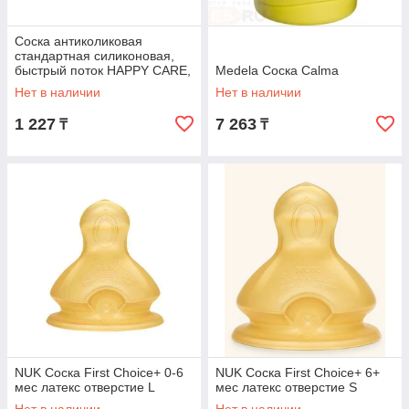
Соска антиколиковая
стандартная силиконовая,
быстрый поток HAPPY CARE,
Medela Соска Calma
1шт
Нет в наличии
Нет в наличии
1 227
7 263
₸
₸
NUK Соска First Choice+ 0-6
NUK Соска First Choice+ 6+
мес латекс отверстие L
мес латекс отверстие S