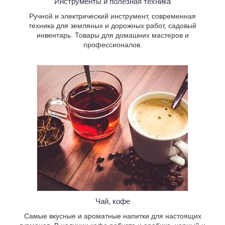
Инструменты и полезная техника
кофе робуста и арабика, черный и
зеленый чай, а также лечебный
Ручной и электрический инструмент, современная
китайский чай.
техника для земляных и дорожных работ, садовый
инвентарь. Товары для домашних мастеров и
профессионалов.
Уникальная продукция, которая сделает
вашу интимную жизнь более яркой и
разнообразной: возбуждающие
Чай, кофе
средства и натуральные препараты для
повышения потенции.
Самые вкусные и ароматные напитки для настоящих