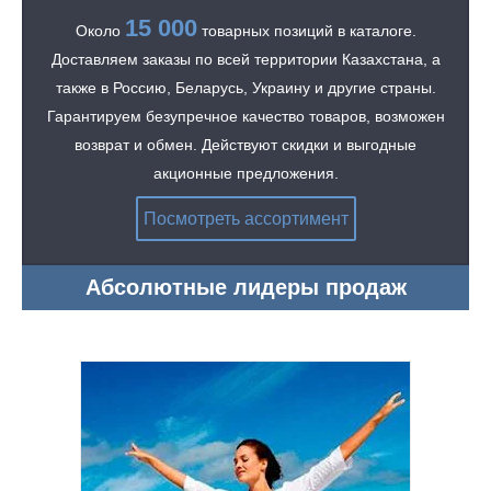
15 000
Около
товарных позиций в каталоге.
Доставляем заказы по всей территории Казахстана, а
также в Россию, Беларусь, Украину и другие страны.
Гарантируем безупречное качество товаров, возможен
возврат и обмен. Действуют скидки и выгодные
акционные предложения.
Косметика, товары для профилактики и
лечения различных заболеваний,
Посмотреть ассортимент
домашняя медицинская техника,
средства для похудения, галантерея и
многое другое.
Абсолютные лидеры продаж