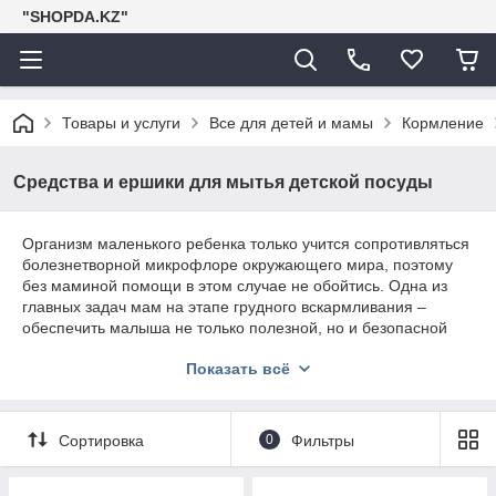
"SHOPDA.KZ"
Товары и услуги
Все для детей и мамы
Кормление
Средства и ершики для мытья детской посуды
Организм маленького ребенка только учится сопротивляться
болезнетворной микрофлоре окружающего мира, поэтому
без маминой помощи в этом случае не обойтись. Одна из
главных задач мам на этапе грудного вскармливания –
обеспечить малыша не только полезной, но и безопасной
пищей. Если ребенок ест только грудь, то дополнительных
Показать всё
мер кроме личной гигиены мамы не требуется, однако если
в его жизнь прочно вошли
бутылочки для кормления
, без
специальных мер по уходу за посудой не обойтись.
Сортировка
0
Фильтры