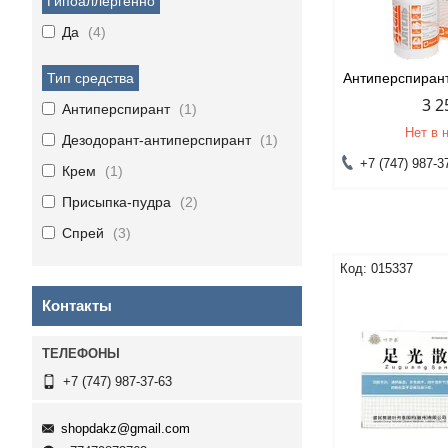
Гипоаллергенно
Да
4
Тип средства
Антиперспиран
3 2
Антиперспирант
1
Нет в 
Дезодорант-антиперспирант
1
+7 (747) 987-3
Крем
1
Присыпка-пудра
2
Спрей
3
015337
Контакты
+7 (747) 987-37-63
shopdakz@gmail.com