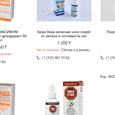
МАКСИМУМ
Бери бери вонючие ноги спрей
Поро
т-дезодорант 50
от запаха и потливости ног
мл
1 200 ₸
50 ₸
Нет в наличии
Оптом и в розницу
наличии
+7 (747) 987-37-63
+7 (74
7-63
481