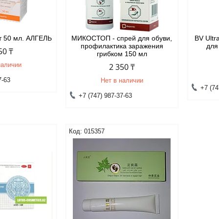
т 50 мл. АЛГЕЛЬ
МИКОСТОП - спрей для обуви,
BV Ultr
профилактика заражения
для
50 ₸
грибком 150 мл
наличии
2 350 ₸
7-63
Нет в наличии
+7 (74
+7 (747) 987-37-63
015357