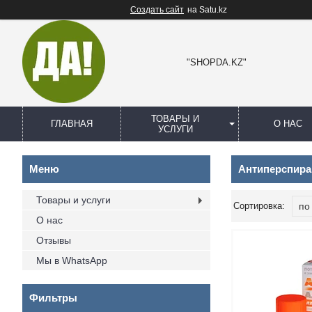
Создать сайт
на Satu.kz
"SHOPDA.KZ"
ТОВАРЫ И
ГЛАВНАЯ
О НАС
УСЛУГИ
Антиперспира
Товары и услуги
О нас
Отзывы
Мы в WhatsApp
Фильтры