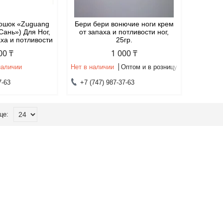
ошок «Zuguang
Бери бери вонючие ноги крем
Сань») Для Ног,
от запаха и потливости ног,
аха и потливости
25гр.
00 ₸
1 000 ₸
наличии
Нет в наличии
Оптом и в розницу
7-63
+7 (747) 987-37-63