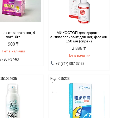
шок от запаха ног, 4
МИКОСТОП дезодорант -
пак*10гр
антиперспирант для ног, флакон
150 мл (спрей)
900 ₸
2 898 ₸
Нет в наличии
Нет в наличии
7) 987-37-63
+7 (747) 987-37-63
0151024635
015228