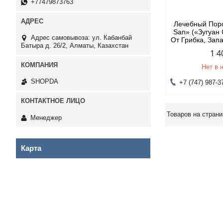
+77479873763
Лечебный Пор
San» («Зугуан 
Адрес самовывоза: ул. Кабанбай
От Грибка, Зап
Батыра д. 26/2, Алматы, Казахстан
1 4
Нет в 
SHOPDA
+7 (747) 987-3
Менеджер
Карта