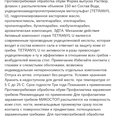
Противогрибковая обработка обуви Форма выпуска Раствор,
флакон с распылителем объемом 150 мл Состав Вода,
ундециленамидопропилтримониум метосульфат (TETRANYL
U), гидрогенизированное касторовое масло,
пропиленгликоль, метилпарабен, этилпарабен,
пропилпарабен, бутилпарабен, изобутилпарабен,
ароматическая композиция, ЭДТА. Механизм действия
Активный компонент спрея TETRANYL U является
современным производным ундециленовой кислоты, которая
входит в состав кожного сала и отвечает за защиту кожи от
грибка. TETRANYL U по активности в разы превосходит
ундециленовую к-ту и эффективен в отношении всех грибов –
возбудителей микоза стоп. Примечание Избегайте контакта с
глазами и слизистыми оболочками, возможна
индивидуальная непереносимость отдельных компонентов.
Отпуск из аптек: отпускают без рецепта. Условия хранения
Хранить в недоступном для детей месте, при температуре от
5 С до 25 С. Срок годности Три года Показания к применению
Противогрибковая обработка обуви Профилактика заражения
грибком Рекомендации по применению Для профилактики
заражения грибком МИКОСТОП распыляется на поверхность
кожи стоп, ногти, межпальцевые промежутки сразу после
контакта с поверхностями и предметами, потенциально
зараженными грибками. Для противогрибковой обработки