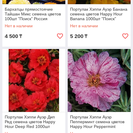
Бархатцы прямостоячие
Портулак Хэппи Ауэр Банана
Тайшан Микс семена цветов
семена цветов Happy Hour
100шт "Поиск" Россия
Banana 1000шт "Поиск"
Россия
Нет в наличии
Нет в наличии
4 500
5 200
₸
₸
Портулак Хэппи Ауэр Дип
Портулак Хэппи Ауэр
Ред семена цветов Happy
Пепперминт семена цветов
Hour Deep Red 1000шт
Happy Hour Peppermint
"Поиск" Россия
1000шт "Поиск" Россия