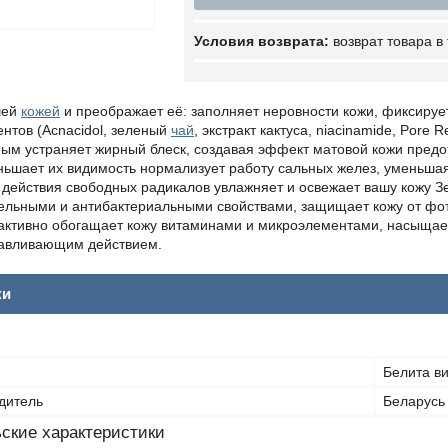
возврат товара в
шей
кожей
и преображает её: заполняет неровности кожи, фиксируе
нтов (Acnacidol, зеленый
чай
, экстракт кактуса, niacinamide, Pore
ым устраняет жирный блеск, создавая эффект матовой кожи пред
ньшает их видимость нормализует работу сальных желез, уменьша
 действия свободных радикалов увлажняет и освежает вашу кожу З
ельными и антибактериальными свойствами, защищает кожу от фото
а активно обогащает кожу витаминами и микроэлементами, насыщае
авливающим действием.
ки
Белита ви
дитель
Беларусь
ские характеристики