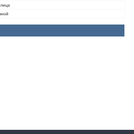
 лица
вной