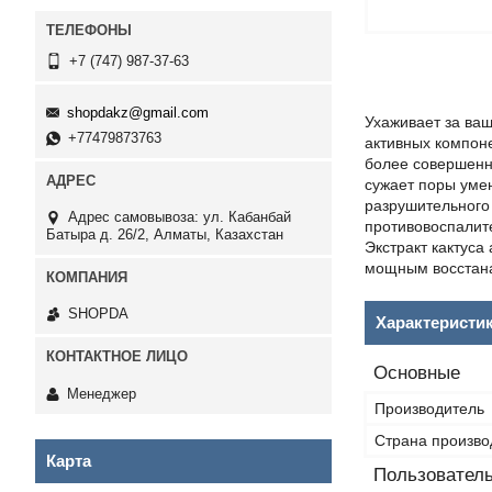
+7 (747) 987-37-63
shopdakz@gmail.com
Ухаживает за ва
+77479873763
активных компоне
более совершенн
сужает поры уме
разрушительного
Адрес самовывоза: ул. Кабанбай
противовоспалит
Батыра д. 26/2, Алматы, Казахстан
Экстракт кактус
мощным восстан
SHOPDA
Характеристи
Основные
Менеджер
Производитель
Страна произво
Карта
Пользователь