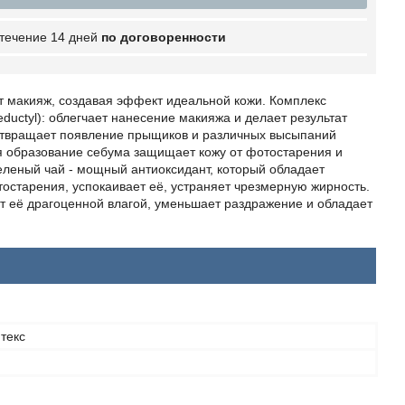
 течение 14 дней
по договоренности
т макияж, создавая эффект идеальной кожи. Комплекс
 Reductyl): облегчает нанесение макияжа и делает результат
отвращает появление прыщиков и различных высыпаний
я образование себума защищает кожу от фотостарения и
еленый чай - мощный антиоксидант, который обладает
старения, успокаивает её, устраняет чрезмерную жирность.
т её драгоценной влагой, уменьшает раздражение и обладает
текс