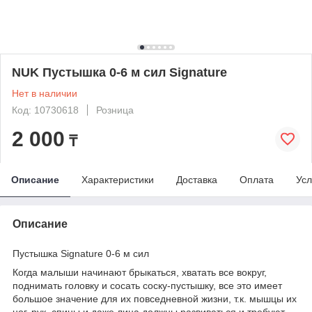
NUK Пустышка 0-6 м сил Signature
Нет в наличии
Код: 10730618
Розница
2 000
₸
Описание
Характеристики
Доставка
Оплата
Усл
Описание
Пустышка Signature 0-6 м сил
Когда малыши начинают брыкаться, хватать все вокруг,
поднимать головку и сосать соску-пустышку, все это имеет
большое значение для их повседневной жизни, т.к. мышцы их
ног, рук, спины и даже лица должны развиваться и требуют