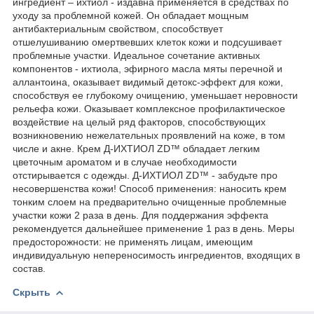
ингредиент – ихтиол - издавна применяется в средствах по
уходу за проблемной кожей. Он обладает мощным
антибактериальным свойством, способствует
отшелушиванию омертвевших клеток кожи и подсушивает
проблемные участки. Идеальное сочетание активных
компонентов - ихтиола, эфирного масла мяты перечной и
аллантоина, оказывает видимый детокс-эффект для кожи,
способствуя ее глубокому очищению, уменьшает неровности
рельефа кожи. Оказывает комплексное профилактическое
воздействие на целый ряд факторов, способствующих
возникновению нежелательных проявлений на коже, в том
числе и акне. Крем Д-ИХТИОЛ ZD™ обладает легким
цветочным ароматом и в случае необходимости
отстирывается с одежды. Д-ИХТИОЛ ZD™ - забудьте про
несовершенства кожи! Способ применения: наносить крем
тонким слоем на предварительно очищенные проблемные
участки кожи 2 раза в день. Для поддержания эффекта
рекомендуется дальнейшее применение 1 раз в день. Меры
предосторожности: не применять лицам, имеющим
индивидуальную непереносимость ингредиентов, входящих в
состав.
Скрыть