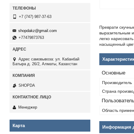
+7 (747) 987-37-63
Преврати скучные
shopdakz@gmail.com
выразительным и 
+77479873763
легко нарисовать
насыщенный цвет
Характеристи
Адрес самовывоза: ул. Кабанбай
Батыра д. 26/2, Алматы, Казахстан
Основные
Производитель
SHOPDA
Страна произво
Пользователь
Менеджер
Область приме
Карта
Информация д