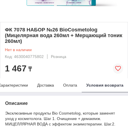
ФК 7078 НАБОР №26 BioCosmetolog
(Мицелярная вода 260мл + Мерцающий тоник
260мл)
Нет в наличии
Код: 4630040775802
Розница
1 467
₸
Характеристики
Доставка
Оплата
Условия возврата
Описание
Эксклюзивные продукты Bio Cosmetolog, которые заменят
уход у косметолога. Шаг 1. Очищение + демакяиж.
МИЦЕЛЛЯРНАЯ ВОДА с эффектом энзимотерапии. Шаг.2.