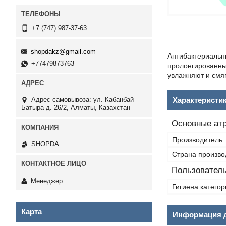
+7 (747) 987-37-63
shopdakz@gmail.com
Антибактериальн
+77479873763
пролонгированны
увлажняют и смя
Адрес самовывоза: ул. Кабанбай
Характеристи
Батыра д. 26/2, Алматы, Казахстан
Основные ат
Производитель
SHOPDA
Страна произво
Пользователь
Менеджер
Гигиена категор
Карта
Информация д