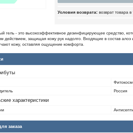
возврат товара в
ый гель - это высокоэффективное дезинфицирующее средство, кото
м действием, защищая кожу рук надолго. Входящие в состав алоэ 
гчают кожу, оставляя ощущение комфорта.
ки
рибуты
Фитокосм
дитель
Россия
ские характеристики
ии
Антисепт
ля заказа