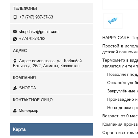
+7 (747) 987-37-63
shopdakz@gmail.com
HAPPY CARE. Тер
+77479873763
Простой в испо
детской ванночки
Термометр в виде
Адрес самовывоза: ул. Кабанбай
Батыра д. 26/2, Алматы, Казахстан
является ли тем
Позволяет под
Оснащён удобн
SHOPDA
Закруглённые 
Произведено и
Не содержит р
Менеджер
Возраст: от 0 ме
Компания произв
Карта
Страна изготовле