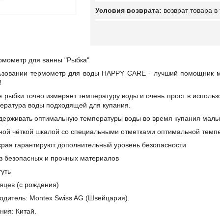
возврат товара в
мометр для ванны "Рыбка"
льзовании термометр для воды HAPPY CARE - лучший помощник 
!
 рыбки точно измеряет температуру воды и очень прост в использ
пература воды подходящей для купания.
держивать оптимальную температуры воды во время купания мал
ой чёткой шкалой со специальными отметками оптимальной темп
края гарантируют дополнительный уровень безопасности
з безопасных и прочных материалов
туть
сяцев (с рождения)
одитель: Montex Swiss AG (Швейцария).
ния: Китай.