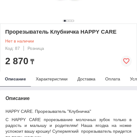
Прорезыватель Клубничка HAPPY CARE
Нет в наличии
Код: 87
Розница
2 870
₸
Описание
Характеристики
Доставка
Оплата
Усл
Описание
HAPPY CARE. Прорезыватель "Клубничка"
С HAPPY CARE прорезывание молочных зубок только в
радость и малышу и родителям! Наша ягодка на ножке
успокоит вашу крошку! Супермягкий
прорезыватель придется
по вкусу
малышу.