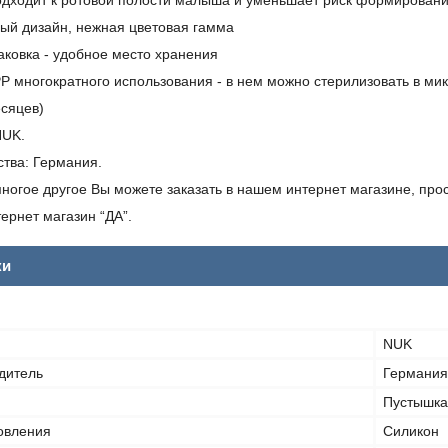
одит к ротовой полости малыша и уменьшает риск формировани
й дизайн, нежная цветовая гамма
овка - удобное место хранения
 многократного использования - в нем можно стерилизовать в мик
есяцев)
NUK.
ства: Германия.
ногое другое Вы можете заказать в нашем интернет магазине, прос
ернет магазин “ДА”.
ки
NUK
дитель
Германия
Пустышка
овления
Силикон