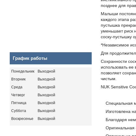
позднее для прав
Малыши постоянно
каждого этапа ра
пустышка прекрас
уменьшает риск 
соску-пустышку 
*Независимое ис
Для продолжител
График работы
Сохранности сос
использовать ее
Понедельник
Выходной
позволяет сохран
чистым.
Вторник
Выходной
NUK Sensitive С
Среда
Выходной
Четверг
Выходной
Пятница
Выходной
Специальная мяг
Суббота
Выходной
Изготовлена на 
Воскресенье
Выходной
Благодаря немно
Оригинальная ор