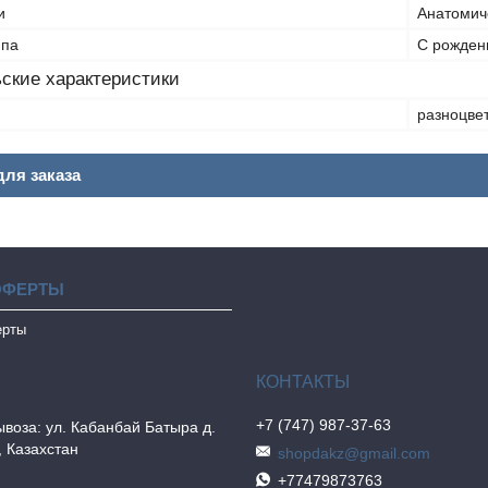
и
Анатомич
ппа
С рожден
ские характеристики
разноцве
ля заказа
ОФЕРТЫ
ерты
+7 (747) 987-37-63
воза: ул. Кабанбай Батыра д.
, Казахстан
shopdakz@gmail.com
+77479873763