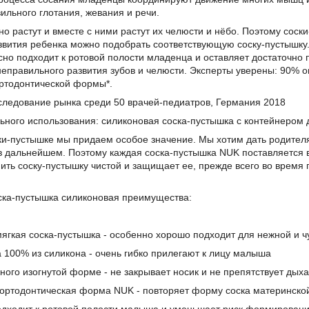
ильного глотания, жевания и речи.
 растут и вместе с ними растут их челюсти и нёбо. Поэтому соски
звития ребенка можно подобрать соответствующую соску-пустышку
но подходит к ротовой полости младенца и оставляет достаточно
неправильного развития зубов и челюсти. Эксперты уверены: 90% 
ортодонтической формы*.
следование рынка среди 50 врачей-педиатров, Германия 2018
ьного использования: силиконовая соска-пустышка с контейнером 
ки-пустышке мы придаем особое значение. Мы хотим дать родителя
 в дальнейшем. Поэтому каждая соска-пустышка NUK поставляется 
ить соску-пустышку чистой и защищает ее, прежде всего во время
оска-пустышка силиконовая преимущества:
кая соска-пустышка - особенно хорошо подходит для нежной и ч
100% из силикона - очень гибко прилегают к лицу малыша
го изогнутой форме - не закрывает носик и не препятствует дых
тодонтическая форма NUK - повторяет форму соска материнской