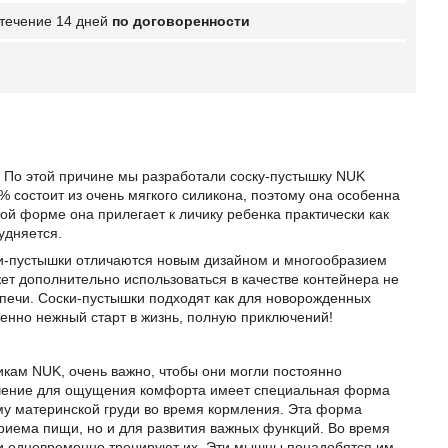
 течение 14 дней
по договоренности
 По этой причине мы разработали соску-пустышку NUK
 состоит из очень мягкого силикона, поэтому она особенна
той форме она прилегает к личику ребенка практически как
удняется.
и-пустышки отличаются новым дизайном и многообразием
ет дополнительно использоваться в качестве контейнера не
 печи. Соски-пустышки подходят как для новорожденных
енно нежный старт в жизнь, полную приключений!
икам NUK, очень важно, чтобы они могли постоянно
начение для ощущения комфорта имеет специальная форма
рму материнской груди во время кормления. Эта форма
риема пищи, но и для развития важных функций. Во время
и одновременно тренируют их. Эти мышцы понадобятся им