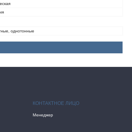
еская
ия
тные, однотонные
Менеджер