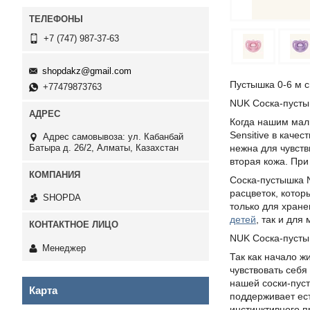
+7 (747) 987-37-63
shopdakz@gmail.com
Пустышка 0-6 м с
+77479873763
NUK Соска-пусты
Когда нашим мал
Sensitive в качес
Адрес самовывоза: ул. Кабанбай
Батыра д. 26/2, Алматы, Казахстан
нежна для чувств
вторая кожа. При
Соска-пустышка N
расцветок, котор
SHOPDA
только для хране
детей
, так и дл
NUK Соска-пусты
Менеджер
Так как начало ж
чувствовать себ
нашей соски-пуст
Карта
поддерживает ес
инстинктивного 