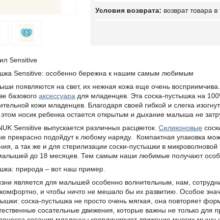
возврат товара в
ил Sensitive
шка Sensitive: особенно бережна к нашим самым любимым
ыши появляются на свет, их нежная кожа еще очень восприимчива.
тве базового
аксессуара
для младенцев. Эта соска-пустышка на 100%
ительной кожи младенцев. Благодаря своей гибкой и слегка изогну
 этом носик ребенка остается открытым и дыхание малыша не затр
UK Sensitive выпускается различных расцветок.
Силиконовые
соск
ые прекрасно подойдут к любому наряду. Компактная упаковка мож
ния, а так же и для стерилизации соски-пустышки в микроволновой
я малышей до 18 месяцев. Тем самым наши любимые получают особ
шка: природа – вот наш пример.
изни является для малышей особенно волнительным, нам, сотрудн
я комфортно, и чтобы ничто не мешало бы их развитию. Особое з
ышки: соска-пустышка не просто очень мягкая, она повторяет фо
тественные сосательные движения, которые важны не только для п
процесса сосания младенцы координируют движение многих мышц 