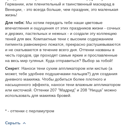
Германии, или пленительный и таинственный маскарад в
Венеции, - это всегда больше, чем праздник, это маленькая
жизнь!
Для тебя:
Мы хотим передать тебе наши цветовые
впечатления и ощущения от этих праздников жизни - сочных
и дерзких, пастельных и нежных - и создали эту коллекцию
теней для век. Компактные тени с высоким содержанием
пигмента равномерно ложатся, прекрасно растушевываются
и не скатываются в течение всего дня. Оттенки названы в
честь городов, где проходят самые яркие и прославленные
на весь мир гулянья. Куда отправиться? Выбор за тобой!
Секрет
: Наноси тени сухим аппликатором или кистью (а
может, тебе удобнее подушечками пальцев?) для создания
дневного макияжа. Чтобы добиться более плотного и
насыщенного эффекта, наноси тени влажным аппликатором
или кисточкой. Оттенки 207 "Мадрид" и 208 "Ницца" можно
использовать для макияжа бровей.
* - оттенки с перламутром
Скрыть