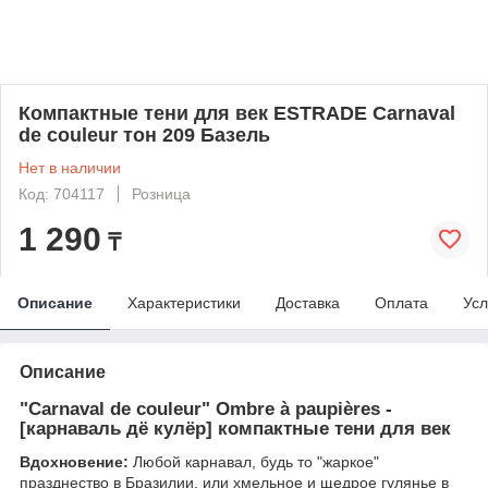
Компактные тени для век ESTRADE Carnaval
de couleur тон 209 Базель
Нет в наличии
Код: 704117
Розница
1 290
₸
Описание
Характеристики
Доставка
Оплата
Усл
Описание
"Carnaval de couleur" Ombre à paupières -
[карнаваль дё кулёр] компактные тени для век
Вдохновение:
Любой карнавал, будь то "жаркое"
празднество в Бразилии, или хмельное и щедрое гулянье в