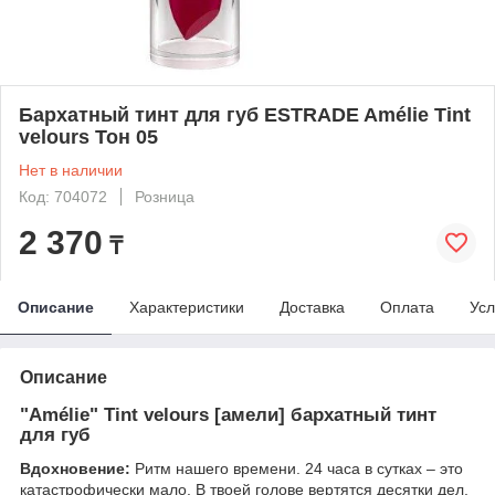
Бархатный тинт для губ ESTRADE Amélie Tint
velours Тон 05
Нет в наличии
Код: 704072
Розница
2 370
₸
Описание
Характеристики
Доставка
Оплата
Усл
Описание
"Amélie" Tint velours [амели] бархатный тинт
для губ
Вдохновение:
Ритм нашего времени. 24 часа в сутках – это
катастрофически мало. В твоей голове вертятся десятки дел,