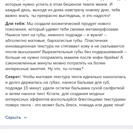
которые нужно успеть в этом бешеном темпе жизни. И
каждый день, выходя из дома навстречу новому дню, тебе
важно знать: ты прекрасно выглядишь, и это надолго!
Для тебя:
Мы создали косметический продукт нового
поколения, который удивит тебя своими метаморфозами.
Нанеси тинт на губы, немного подожди – и вуаля! –
абсолютно матовые, бархатистые губы. Пластичная
инновационная текстура не стягивает кожу и не скатывается
после высыхания! Выразительные губы без подкрашиваний –
больше не нужно поправлять макияж после кофе-брейка! А
сэкономленные минуты можно потратить на более
интересные занятия. Ну что, ты готова?
Секрет:
Чтобы матовая текстура тинта идеально наносилась
и долго держалась на губах, нанеси бальзам для губ,
подожди 15 минут, удали остатки бальзама сухой салфеткой
и затем наноси тинт. Кстати, для создания модных
интересных эффектов воспользуйся блестящими текстурами
поверх тинта - это может быть блеск, помада или даже тени!
Скрыть