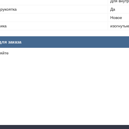
Для внут
рукоятка
Да
Новое
ника
изогнутые
ля заказа
яйте