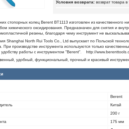
возврат товара в
их стопорных колец Berent BT1113 изготовлен из качественного н
бом химического оксидирования. Предназначен для снятия и внутр
мопластичной резины, благодаря чему инструмент не выскальзывае
ия Shanghai North Rui Tools Co., Ltd выпускает по Польской техн
а. При производстве инструмента используются только качественн
удобству работы с инструментом "Berent". http://www.berenttools.
венный, удобный, функциональный, прочный и красивый инструмент
ки
Berent
дитель
Китай
200 г
нта
175 мм