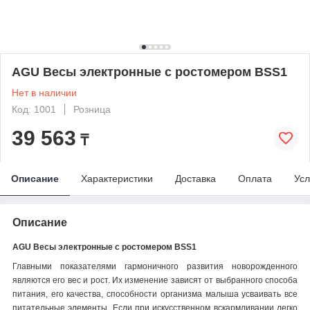
AGU Весы электронные с ростомером BSS1
Нет в наличии
Код: 1001
Розница
39 563
₸
Описание
Характеристики
Доставка
Оплата
Усл
Описание
AGU Весы электронные с ростомером BSS1
Главными показателями гармоничного развития новорожденного
являются его вес и рост. Их изменение зависят от выбранного способа
питания, его качества, способности организма малыша усваивать все
питательные элементы. Если при искусственном вскармливании легко