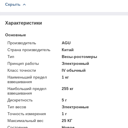
Скрыть
Характеристики
Основные
Производитель
AGU
Страна производитель
Китай
Тип
Весы-ростомеры
Принцип работы
Электронный
Класс точности
IV обычный
Наименьший предел
1 кг
взвешивания
Наибольший предел
255 кг
взвешивания
Дискретность
5 г
Тип весов
Электронные
Точность измерения
1 г
Максимальный вес
25 КГ
Состояние
Новое