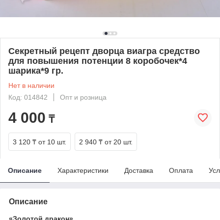
Секретный рецепт дворца виагра средство
для повышения потенции 8 коробочек*4
шарика*9 гр.
Нет в наличии
Код: 014842
Опт и розница
4 000
₸
3 120 ₸
от 10 шт.
2 940 ₸
от 20 шт.
Описание
Характеристики
Доставка
Оплата
Усл
Описание
«Золотой дракон»