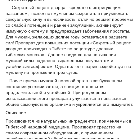
Секретный рецепт дворца - средство с интригующим
названием, позволяет мужчинам сохранить и приумножить
сексуальную силу и выносливость, отлично решает проблемы
со слабой потенцией и ранней эякуляцией, активизирует
иммунную систему и предупреждает заболевания простаты.
Для мужчин, желающих долгие годы оставаться в расцвете
сил! Препарат для повышения потенции «Секретный рецепт
дворца» производят в Тибете по рецептуре древних
тибетских монахов. Данное средство для повышения
мужской силы наделено выраженным результатом и
устойчивым эффектом. Одна пилюля-шарик воздействует на
мужчину на протяжении трёх суток.
После приема мужской половой орган в возбужденном
состоянии увеличивается, а эрекция становится
продолжительной и устойчивой. При регулярном
использовании этого препарата улучшается и повышается
общее самочувствие организма и укрепляется его иммунитет.
Описание:
Производится из натуральных ингредиентов, применяемых в
Тибетской народной медицине. Производят средство на
самом современном оборудовании, с применением
новейших технологий обработки лекарственного сырья.