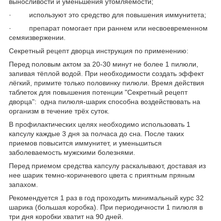
выносливости и уменьшения утомляемости;
· используют это средство для повышения иммунитета;
· препарат помогает при раннем или несвоевременном
семяизвержении.
Секретный рецепт дворца инструкция по применению:
Перед половым актом за 20-30 минут не более 1 пилюли,
запивая тёплой водой. При необходимости создать эффект
лёгкий, примите только половинку пилюли. Время действия
таблеток для повышения потенции "Секретный рецепт
дворца": одна пилюля-шарик способна воздействовать на
организм в течение трёх суток.
В профилактических целях необходимо использовать 1
капсулу каждые 3 дня за полчаса до сна. После таких
приемов повысится иммунитет, и уменьшиться
заболеваемость мужскими болезнями.
Перед приемом средства капсулу раскалывают, доставая из
нее шарик темно-коричневого цвета с приятным пряным
запахом.
Рекомендуется 1 раз в год проходить минимальный курс 32
шарика (большая коробка). При периодичности 1 пилюля в
три дня коробки хватит на 90 дней.