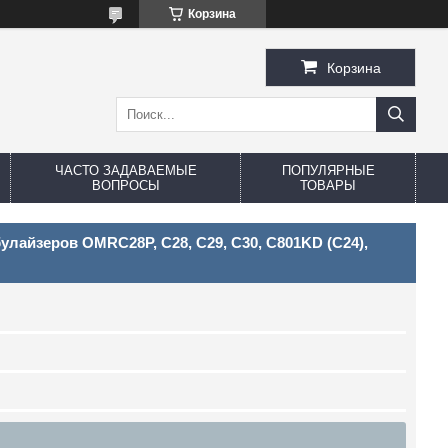
Корзина
Корзина
ЧАСТО ЗАДАВАЕМЫЕ
ПОПУЛЯРНЫЕ
ВОПРОСЫ
ТОВАРЫ
улайзеров OMRC28P, С28, С29, С30, С801KD (C24),