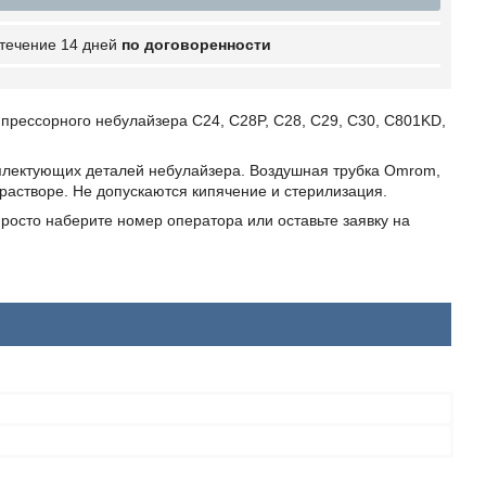
 течение 14 дней
по договоренности
мпрессорного небулайзера C24, C28P, С28, С29, С30, С801KD,
мплектующих деталей небулайзера. Воздушная трубка Omrom,
астворе. Не допускаются кипячение и стерилизация.
росто наберите номер оператора или оставьте заявку на