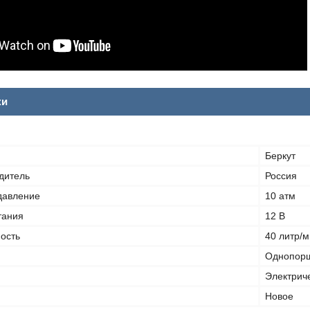
ки
Беркут
дитель
Россия
давление
10 атм
тания
12 В
ость
40 литр/
Однопор
Электриче
Новое