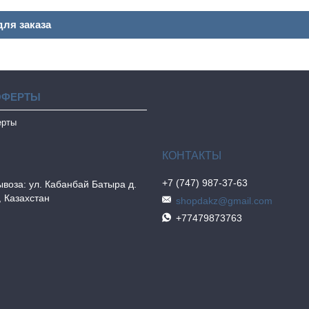
ля заказа
ОФЕРТЫ
ерты
+7 (747) 987-37-63
воза: ул. Кабанбай Батыра д.
, Казахстан
shopdakz@gmail.com
+77479873763