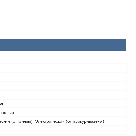
мин
шневый
ский (от клемм), Электрический (от прикуривателя)