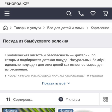
"SHOPDA.KZ"
Товары и услуги
Все для детей и мамы
Кормление
Посуда из бамбукового волокна
Экологическая чистота и безопасность — критерии, по
которым подбирается детская посуда. Натуральный бамбук
идеально подходит для этих целей как основное сырье для
изготовления.
Плюсы детской бамбуковой посуды однозначны. Материал
экологически чистый, не вызывает аллергических реакций,
Показать всё
может соприкасаться с едой, не выделяет вредных веществ.
Дети с 9-12 месяцев проявляют интерес к самостоятельному
приему пищи, но они еще могут уронить тарелку с кашей или
Сортировка
0
Фильтры
супом на пол. Детская посуда из бамбука не разобьется,
если скинуть ее с высоты стульчика для кормления.
Новинка
Новинка