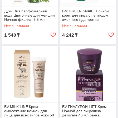
Духи Dilis парфюмерная
BM GREEN SNAKE Ночной
вода Цветочные для женщин
крем для лица с пептидом
Ночная фиалка, 9.5 мл
змеиного яда против
глубоких морщин 60+ 50мл
Нет в наличии
Нет в наличии
1 540
4 242
₸
₸
BV MILK LINE Крем-
BV ГИАЛУРОН LIFT Крем
омоложение ночной для
Ночной для лица/шеи/
лица для всех типов кожи 50
декольте 45 мл банка