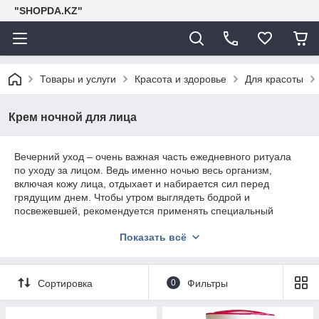
"SHOPDA.KZ"
Товары и услуги
Красота и здоровье
Для красоты
Крем ночной для лица
Вечерний уход – очень важная часть ежедневного ритуала
по уходу за лицом. Ведь именно ночью весь организм,
включая кожу лица, отдыхает и набирается сил перед
грядущим днем. Чтобы утром выглядеть бодрой и
посвежевшей, рекомендуется применять специальный
ночной крем питательного и восстанавливающего действия.
Показать всё
Разумеется, средство должно быть подобрано по типу кожи.
Сортировка
0
Фильтры