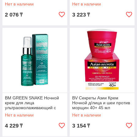
мл
Нет в наличии
Нет в наличии
2 076
3 223
₸
₸
BM GREEN SNAKE Ночной
BV Секреты Азии Крем
крем для лица
Ночной д/лица и шеи против
ультраомолаживающий с
морщин 40+ 45 мл
пептидом змеиного яда 50+
Нет в наличии
Нет в наличии
50мл
4 229
3 154
₸
₸