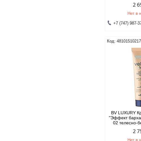
2 6
Нет в 
+7 (747) 987-3
4810151021
BV LUXURY К
"Эффект барха
02 телесно-
2 7
Нет в 