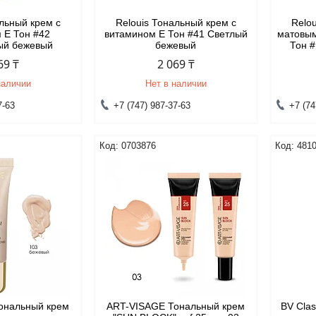
альный крем с
Relouis Тональный крем с
Relo
 Е Тон #42
витамином Е Тон #41 Светлый
матовым
ый бежевый
бежевый
Тон 
69 ₸
2 069 ₸
наличии
Нет в наличии
7-63
+7 (747) 987-37-63
+7 (74
0703876
481
ональный крем
ART-VISAGE Тональный крем
BV Cla