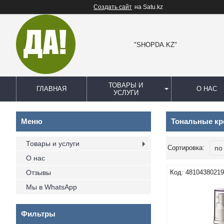
Создать сайт
на Satu.kz
"SHOPDA.KZ"
ТОВАРЫ И
ГЛАВНАЯ
О НАС
УСЛУГИ
Тональные кр
Товары и услуги
О нас
Отзывы
4810438021
Мы в WhatsApp
Фильтры