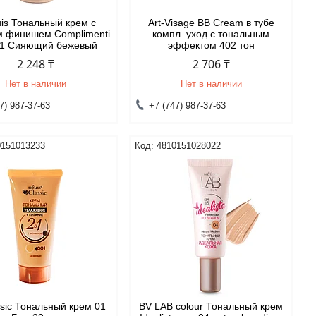
uis Тональный крем с
Art-Visage ВВ Cream в тубе
 финишем Complimenti
компл. уход с тональным
#1 Сияющий бежевый
эффектом 402 тон
2 248 ₸
2 706 ₸
Нет в наличии
Нет в наличии
7) 987-37-63
+7 (747) 987-37-63
0151013233
4810151028022
ssic Тональный крем 01
BV LAB colour Тональный крем