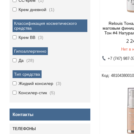
CC-крем
1
Крем дневной
1
Классификация косметического
Relouis Тон
средства
матовым финиш
Тон #4 Натур
Крем BB
3
2 2
Нет в 
Гипоаллергенно
+7 (747) 987-3
Да
28
Тип средства
4810438001
Жидкий консилер
3
Консилер-стик
5
Контакты