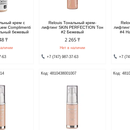
альный крем с
Relouis Тональный крем-
Relo
ем Complimenti
лифтинг SKIN PERFECTION Тон
лифтинг
альный бежевый
#2 Бежевый
#4 Н
48 ₸
2 265 ₸
наличии
Нет в наличии
7-63
+7 (747) 987-37-63
+7 (74
014
4810438001007
481