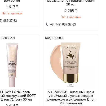
Беж 30 мл
Idealista тон 04 natural medium
20 мл
1 617 ₸
2 265 ₸
Нет в наличии
Нет в наличии
7) 987-37-63
+7 (747) 987-37-63
0153032201
0703866
ALL DAY LONG Крем
ART-VISAGE Тональный крем
ный матирующий SOFT
устойчивый с увлажняющим
E тон 71 Ivory 30 мл
комплексом и витамином Е тон
205 кремовый
2 414 ₸