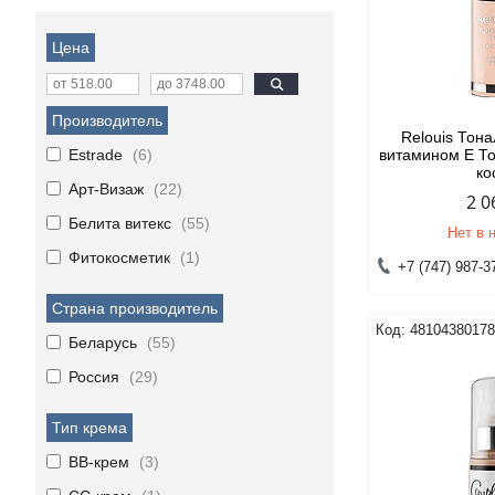
Цена
Производитель
Relouis Тон
Estrade
6
витамином Е Т
ко
Арт-Визаж
22
2 0
Белита витекс
55
Нет в 
Фитокосметик
1
+7 (747) 987-3
Страна производитель
4810438017
Беларусь
55
Россия
29
Тип крема
BB-крем
3