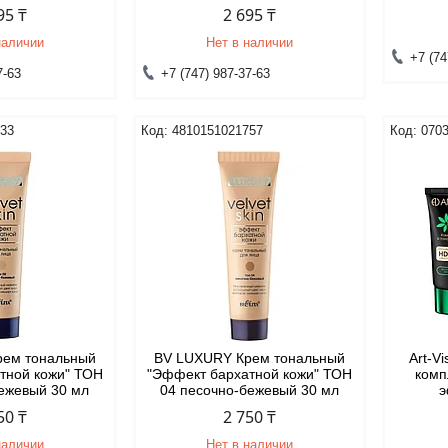
95 ₸
2 695 ₸
наличии
Нет в наличии
+7 (74
7-63
+7 (747) 987-37-63
733
4810151021757
070
рем тональный
BV LUXURY Крем тональный
Art-V
тной кожи" ТОН
"Эффект бархатной кожи" ТОН
комп
бежевый 30 мл
04 песочно-бежевый 30 мл
э
50 ₸
2 750 ₸
наличии
Нет в наличии