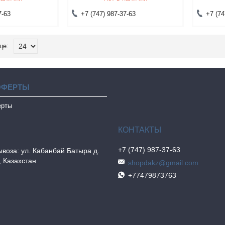
7-63
+7 (747) 987-37-63
+7 (74
ОФЕРТЫ
ерты
+7 (747) 987-37-63
воза: ул. Кабанбай Батыра д.
, Казахстан
shopdakz@gmail.com
+77479873763