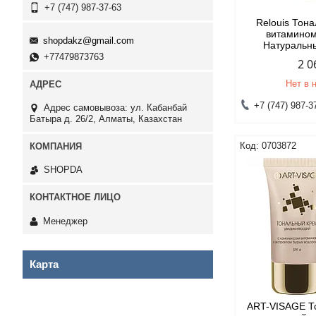
+7 (747) 987-37-63
Relouis Тон
витамином
shopdakz@gmail.com
Натуральн
+77479873763
2 0
Нет в 
+7 (747) 987-3
Адрес самовывоза: ул. Кабанбай
Батыра д. 26/2, Алматы, Казахстан
0703872
SHOPDA
Менеджер
Карта
ART-VISAGE Т