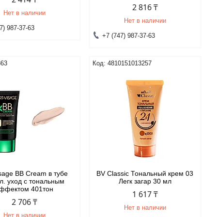
2 816 ₸
Нет в наличии
Нет в наличии
7) 987-37-63
+7 (747) 987-37-63
363
4810151013257
isage ВВ Cream в тубе
BV Classic Тональный крем 03
л. уход с тональным
Легк загар 30 мл
ффектом 401тон
1 617 ₸
2 706 ₸
Нет в наличии
Нет в наличии