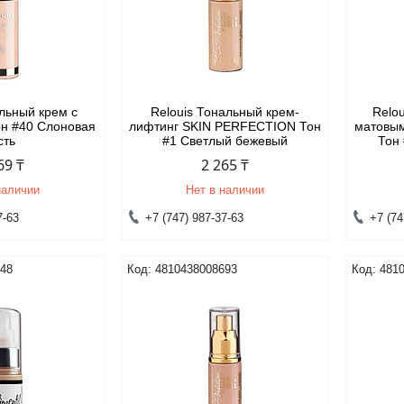
альный крем с
Relouis Тональный крем-
Relo
он #40 Слоновая
лифтинг SKIN PERFECTION Тон
матовым
сть
#1 Светлый бежевый
Тон
69 ₸
2 265 ₸
наличии
Нет в наличии
7-63
+7 (747) 987-37-63
+7 (74
848
4810438008693
481