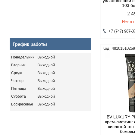
увлажняющий с
103 б
2 4
Нет в 
+7 (747) 987-3
График работы
4810151025
Понедельник
Выходной
Вторник
Выходной
Среда
Выходной
Четверг
Выходной
Пятница
Выходной
Суббота
Выходной
Воскресенье
Выходной
BV LUXURY P
крем-лифтинг 
кислотой тон
бежевы