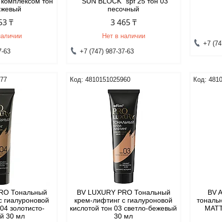
 комплексом тон
"SUN BLOCK" spf 25 тон 03
ежевый
песочный
53 ₸
3 465 ₸
наличии
Нет в наличии
+7 (74
7-63
+7 (747) 987-37-63
977
4810151025960
481
RO Тональный
BV LUXURY PRO Тональный
BV 
с гиалуроновой
крем-лифтинг с гиалуроновой
тональ
 04 золотисто-
кислотой тон 03 светло-бежевый
MATT
й 30 мл
30 мл