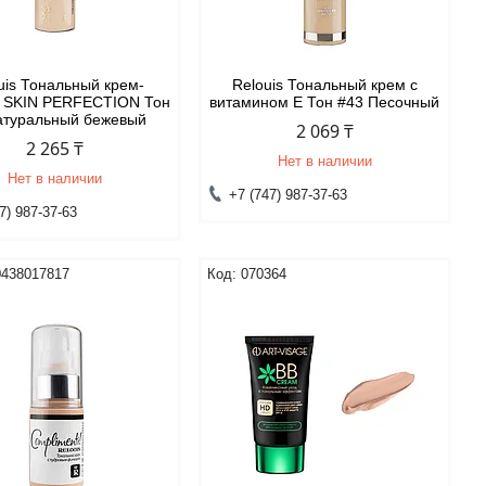
uis Тональный крем-
Relouis Тональный крем с
 SKIN PERFECTION Тон
витамином Е Тон #43 Песочный
атуральный бежевый
2 069 ₸
2 265 ₸
Нет в наличии
Нет в наличии
+7 (747) 987-37-63
7) 987-37-63
0438017817
070364