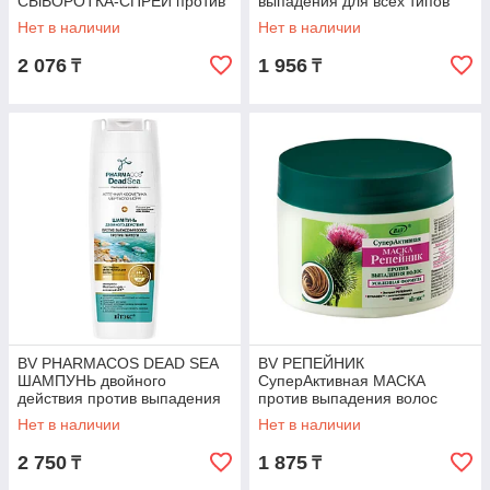
СЫВОРОТКА-СПРЕЙ против
выпадения для всех типов
выпадения волос
волос 300 мл
Нет в наличии
Нет в наличии
несмываемая 200 мл
2 076
1 956
₸
₸
BV PHARMACOS DEAD SEA
BV РЕПЕЙНИК
ШАМПУНЬ двойного
СуперАктивная МАСКА
действия против выпадения
против выпадения волос
волос, против перхоти 400
смываемая 300 мл
Нет в наличии
Нет в наличии
мл
2 750
1 875
₸
₸