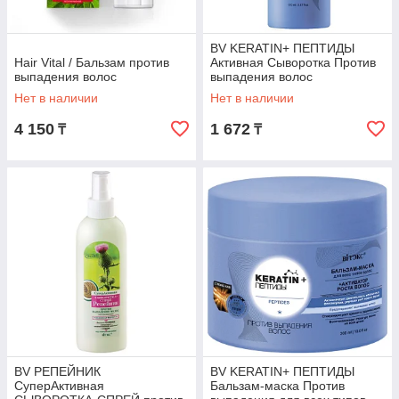
BV KERATIN+ ПЕПТИДЫ
Hair Vital / Бальзам против
Активная Сыворотка Против
выпадения волос
выпадения волос
Несмываемая 170 мл
Нет в наличии
Нет в наличии
4 150
1 672
₸
₸
BV РЕПЕЙНИК
BV KERATIN+ ПЕПТИДЫ
СуперАктивная
Бальзам-маска Против