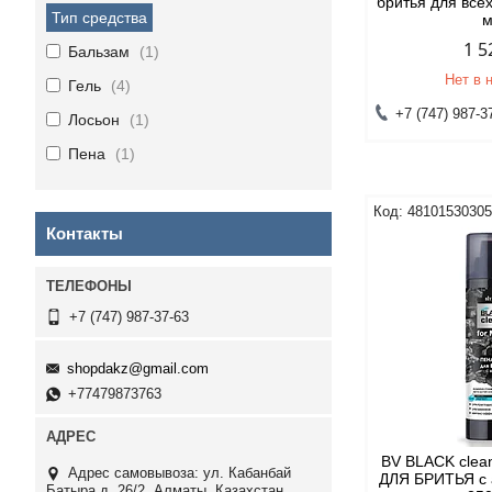
бритья для все
Тип средства
1 5
Бальзам
1
Нет в 
Гель
4
+7 (747) 987-3
Лосьон
1
Пена
1
4810153030
Контакты
+7 (747) 987-37-63
shopdakz@gmail.com
+77479873763
BV BLACK clea
Адрес самовывоза: ул. Кабанбай
ДЛЯ БРИТЬЯ с 
Батыра д. 26/2, Алматы, Казахстан