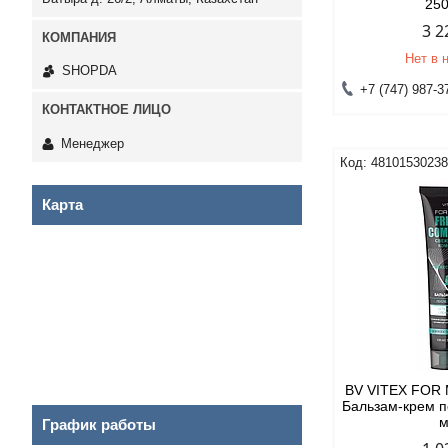
25
3 2
Нет в 
SHOPDA
+7 (747) 987-3
Менеджер
4810153023
Карта
BV VITEX FO
Бальзам-крем п
График работы