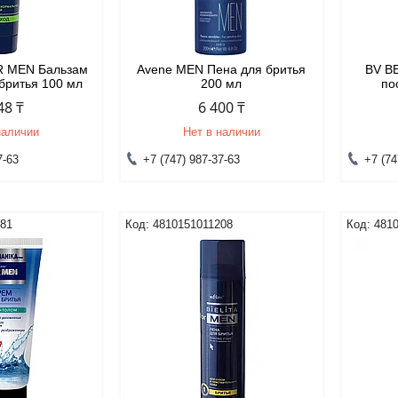
R MEN Бальзам
Avene MEN Пена для бритья
BV B
 бритья 100 мл
200 мл
по
48 ₸
6 400 ₸
наличии
Нет в наличии
7-63
+7 (747) 987-37-63
+7 (74
281
4810151011208
481