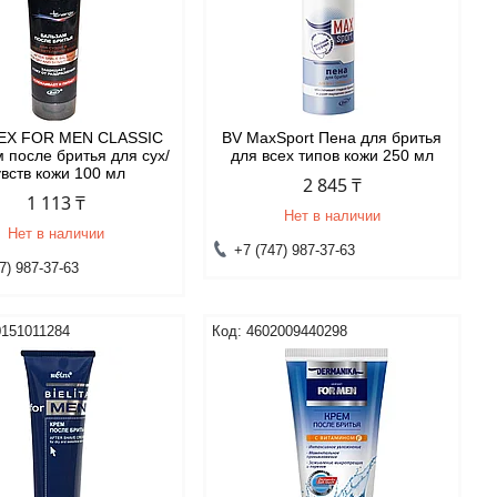
TEX FOR MEN CLASSIC
BV MaxSport Пена для бритья
 после бритья для сух/
для всех типов кожи 250 мл
увств кожи 100 мл
2 845 ₸
1 113 ₸
Нет в наличии
Нет в наличии
+7 (747) 987-37-63
7) 987-37-63
0151011284
4602009440298