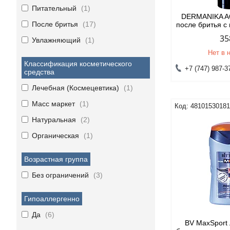
Питательный
1
DERMANIKA A
После бритья
17
после бритья с
35
Увлажняющий
1
Нет в 
Классификация косметического
+7 (747) 987-3
средства
Лечебная (Космецевтика)
1
Масс маркет
1
4810153018
Натуральная
2
Органическая
1
Возрастная группа
Без ограничений
3
Гипоаллергенно
Да
6
BV MaxSport