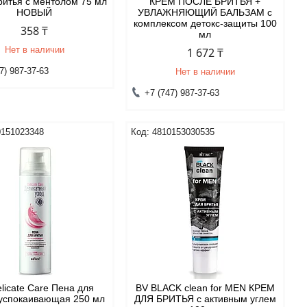
ритья с ментолом 75 мл
КРЕМ ПОСЛЕ БРИТЬЯ +
НОВЫЙ
УВЛАЖНЯЮЩИЙ БАЛЬЗАМ с
комплексом детокс-защиты 100
358 ₸
мл
Нет в наличии
1 672 ₸
7) 987-37-63
Нет в наличии
+7 (747) 987-37-63
0151023348
4810153030535
licate Care Пена для
BV BLACK clean for MEN КРЕМ
 успокаивающая 250 мл
ДЛЯ БРИТЬЯ с активным углем