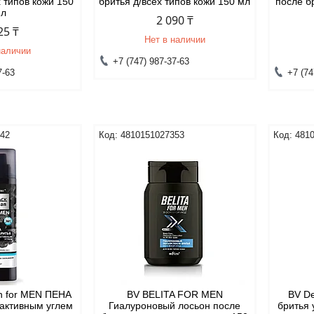
х типов кожи 150
бритья д/всех типов кожи 150 мл
после б
мл
2 090 ₸
25 ₸
Нет в наличии
наличии
+7 (747) 987-37-63
7-63
+7 (74
542
4810151027353
481
n for MEN ПЕНА
BV BELITA FOR MEN
BV De
активным углем
Гиалуроновый лосьон после
бритья