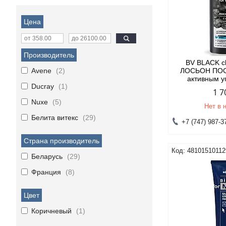
Цена
Производитель
BV BLACK c
Avene
2
ЛОСЬОН ПОС
активным у
Ducray
1
1 7
Nuxe
5
Нет в 
Белита витекс
29
+7 (747) 987-3
Страна производитель
48101510112
Беларусь
29
Франция
8
Цвет
Коричневый
1