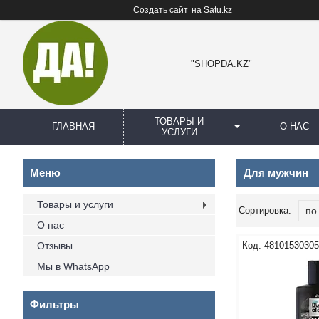
Создать сайт
на Satu.kz
"SHOPDA.KZ"
ТОВАРЫ И
ГЛАВНАЯ
О НАС
УСЛУГИ
Для мужчин
Товары и услуги
О нас
Отзывы
4810153030
Мы в WhatsApp
Фильтры