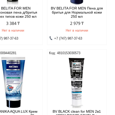
 BELITA FOR MEN
BV BELITA FOR MEN Пена для
оновая пена д/бритья
бритья для Нормальной кожи
сех типов кожи 250 мл
250 мл
3 384 ₸
2 979 ₸
Нет в наличии
Нет в наличии
7) 987-37-63
+7 (747) 987-37-63
2009440281
4810153030573
NIKA AQUA LUX Крем
BV BLACK clean for MEN 2в1