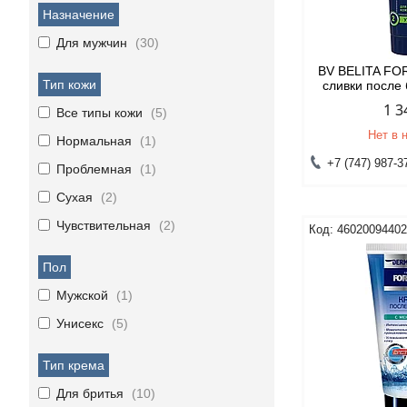
Назначение
Для мужчин
30
BV BELITA FO
Тип кожи
сливки после
1 3
Все типы кожи
5
Нет в 
Нормальная
1
+7 (747) 987-3
Проблемная
1
Сухая
2
Чувствительная
2
4602009440
Пол
Мужской
1
Унисекс
5
Тип крема
Для бритья
10