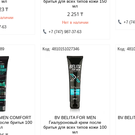
0 мл
бритья для всех типов кожи 150
мл
23 ₸
2 251 ₸
наличии
+7 (74
Нет в наличии
7-63
+7 (747) 987-37-63
889
4810151027346
481
R MEN COMFORT
BV BELITA FOR MEN
BV BELI
осле бритья 100
Гиалуроновый крем после
мл
бритья для всех типов кожи 100
мл