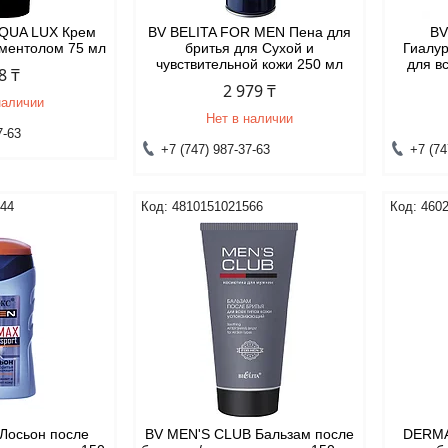
QUA LUX Крем
BV BELITA FOR MEN Пена для
BV
 ментолом 75 мл
бритья для Сухой и
Гиалур
чувствительной кожи 250 мл
для в
8 ₸
2 979 ₸
наличии
Нет в наличии
7-63
+7 (747) 987-37-63
+7 (74
144
4810151021566
460
 Лосьон после
BV MEN'S CLUB Бальзам после
DERMA