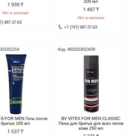
100 мл
1 939 ₸
1 497 ₸
Нет в наличии
Нет в наличии
7) 987-37-63
+7 (747) 987-37-63
0151011314
4810153013439
TA FOR MEN Гель после
BV VITEX FOR MEN CLASSIC
бритья 100 мл
Пена для бритья для всех типов
кожи 250 мл
1 537 ₸