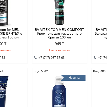
lean for MEN
BV VITEX FOR MEN COMFORT
BV VI
ЛЕ БРИТЬЯ с
Крем-гель для комфортного
Бальзам
глем 150 мл
бритья 100 мл
ч
00 ₸
949 ₸
наличии
Нет в наличии
7-63
+7 (747) 987-37-63
+7 (74
91
5042
481
Новинка