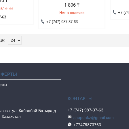
36 ₸
1 806 ₸
наличии
+7 (74
Нет в наличии
7-63
+7 (747) 987-37-63
ОФЕРТЫ
ерты
+7 (747) 987-37-63
воза: ул. Кабанбай Батыра д.
, Казахстан
shopdakz@gmail.com
+77479873763